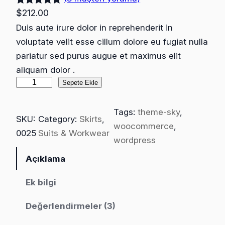
3
müşteri
$
212.00
puanına
Duis aute irure dolor in reprehenderit in
dayanarak
voluptate velit esse cillum dolore eu fugiat nulla
5 üzerinden
pariatur sed purus augue et maximus elit
5.00
puan
aliquam dolor .
aldı
M
Sepete Ekle
a
x
Tags:
theme-sky
, 
SKU:
Category:
Skirts
, 
i
woocommerce
, 
0025
Suits & Workwear
m
wordpress
u
Açıklama
s
o
Ek bilgi
n
Değerlendirmeler (3)
d
i