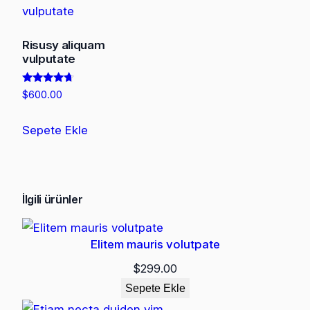
Risusy aliquam
vulputate
5
$
600.00
üzerinden
4.50
oy aldı
Sepete Ekle
İlgili ürünler
Elitem mauris volutpate
$
299.00
Sepete Ekle