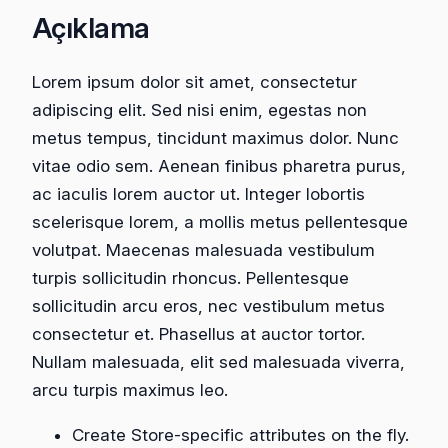
Açıklama
o
e
Lorem ipsum dolor sit amet, consectetur
m
adipiscing elit. Sed nisi enim, egestas non
t
metus tempus, tincidunt maximus dolor. Nunc
i
vitae odio sem. Aenean finibus pharetra purus,
a
ac iaculis lorem auctor ut. Integer lobortis
m
scelerisque lorem, a mollis metus pellentesque
a
volutpat. Maecenas malesuada vestibulum
d
turpis sollicitudin rhoncus. Pellentesque
e
sollicitudin arcu eros, nec vestibulum metus
t
consectetur et. Phasellus at auctor tortor.
Nullam malesuada, elit sed malesuada viverra,
arcu turpis maximus leo.
Create Store-specific attributes on the fly.