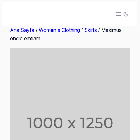
İçeriğe
geç
Ana Sayfa
/
Women's Clothing
/
Skirts
/ Maximus
ondio emtiam