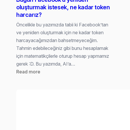
oluşturmak istesek, ne kadar token
harcarız?
Öncelikle bu yazımızda tabii ki Facebook’tan
ve yeniden oluşturmak için ne kadar token
harcayacağımızdan bahsetmeyeceğim.
Tahmin edebileceğiniz gibi bunu hesaplamak
için matematikçilerle oturup hesap yapmamız
gerek :D. Bu yazımda, AI’a…
:
Read more
Bugün
Facebook’u
yeniden
oluşturmak
istesek,
ne
kadar