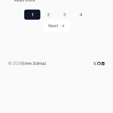
Read more
Mısır
Unlu
1
2
3
4
Narlı-
Next
→
Cevizli
Poğaça
Tarifi
X
GitHub
Linked
© 2026
Emre Solmaz