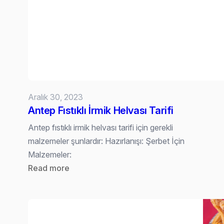
Özel
Çikolatalı
Fındık
Dolgulu
Milföy
Tarifi
Aralık 30, 2023
Antep Fıstıklı İrmik Helvası Tarifi
Antep fıstıklı irmik helvası tarifi için gerekli
malzemeler şunlardır: Hazırlanışı: Şerbet İçin
Malzemeler:
:
Read more
Antep
Fıstıklı
İrmik
Helvası