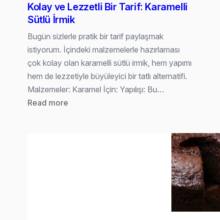
Kolay ve Lezzetli Bir Tarif: Karamelli
RTKLIB
Sütlü İrmik
Bugün sizlerle pratik bir tarif paylaşmak
istiyorum. İçindeki malzemelerle hazırlaması
çok kolay olan karamelli sütlü irmik, hem yapımı
hem de lezzetiyle büyüleyici bir tatlı alternatifi.
Malzemeler: Karamel İçin: Yapılışı: Bu…
:
Read more
Kolay
ve
Lezzetli
Bir
Tarif:
Karamelli
Sütlü
İrmik