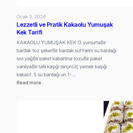
Ocak 3, 2024
Lezzetli ve Pratik Kakaolu Yumuşak
Kek Tarifi
KAKAOLU YUMUŞAK KEK !3 yumurtaBir
bardak toz şekerBir bardak sütYarım su bardağı
sıvı yağBir paket kabartma tozuBir paket
vanilyaBir tatlı kaşığı tarçınÜç yemek kaşığı
kakao1, 5 su bardağı un 1-…
:
Read more
Lezzetli
ve
Pratik
Kakaolu
Yumuşak
Kek