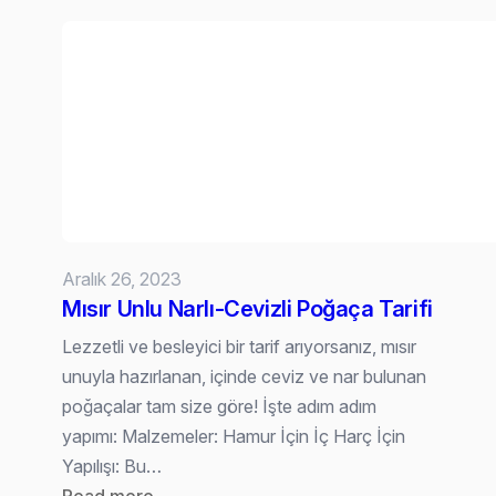
Tarifi:
Ev
Yapımı,
Lezzet
Dolu
Churros
Nasıl
Yapılır?
Aralık 26, 2023
Mısır Unlu Narlı-Cevizli Poğaça Tarifi
Lezzetli ve besleyici bir tarif arıyorsanız, mısır
unuyla hazırlanan, içinde ceviz ve nar bulunan
poğaçalar tam size göre! İşte adım adım
yapımı: Malzemeler: Hamur İçin İç Harç İçin
Yapılışı: Bu…
: