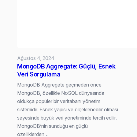
Sürüm,
‘Daha
İyi’
Demek
Değil:
Yapay
Zeka
Ağustos 4, 2024
Hissetmeli
MongoDB Aggregate: Güçlü, Esnek
Veri Sorgulama
MongoDB Aggregate geçmeden önce
MongoDB, özellikle NoSQL dünyasında
oldukça popüler bir veritabanı yönetim
sistemidir. Esnek yapısı ve ölçeklenebilir olması
sayesinde büyük veri yönetiminde tercih edilir.
MongoDB’nin sunduğu en güçlü
özelliklerden…