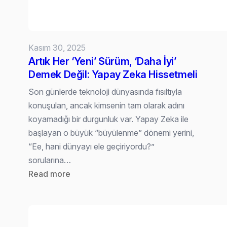
token
harcarız?
Kasım 30, 2025
Artık Her ‘Yeni’ Sürüm, ‘Daha İyi’
Demek Değil: Yapay Zeka Hissetmeli
Son günlerde teknoloji dünyasında fısıltıyla
konuşulan, ancak kimsenin tam olarak adını
koyamadığı bir durgunluk var. Yapay Zeka ile
başlayan o büyük “büyülenme” dönemi yerini,
“Ee, hani dünyayı ele geçiriyordu?”
sorularına…
:
Read more
Artık
Her
‘Yeni’