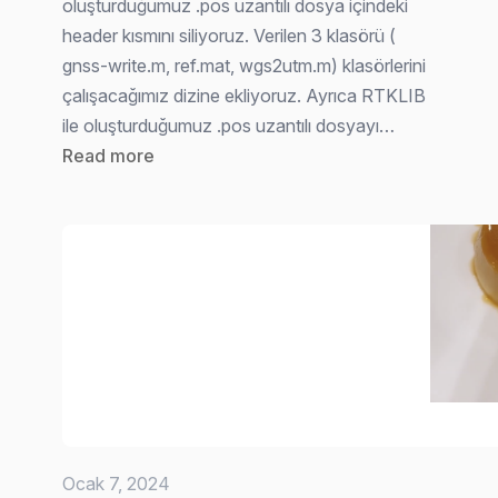
oluşturduğumuz .pos uzantılı dosya içindeki
header kısmını siliyoruz. Verilen 3 klasörü (
gnss-write.m, ref.mat, wgs2utm.m) klasörlerini
çalışacağımız dizine ekliyoruz. Ayrıca RTKLIB
ile oluşturduğumuz .pos uzantılı dosyayı…
:
Read more
GNSS
Verilerinin
Geleneksel
PPP
yardımıyla
Hata
Türlerinin
Ayıklanması
–
Matlab
Ocak 7, 2024
+