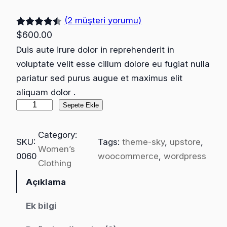
(2 müşteri yorumu)
2
müşteri
$
600.00
puanına
Duis aute irure dolor in reprehenderit in
dayanarak
voluptate velit esse cillum dolore eu fugiat nulla
5
pariatur sed purus augue et maximus elit
üzerinden
aliquam dolor .
4.50
puan
R
Sepete Ekle
aldı
i
s
Category:
SKU:
Tags:
theme-sky
, 
upstore
, 
u
Women’s
0060
woocommerce
, 
wordpress
s
Clothing
y
Açıklama
a
l
Ek bilgi
i