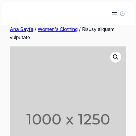
İçeriğe
geç
Ana Sayfa
/
Women's Clothing
/ Risusy aliquam
vulputate