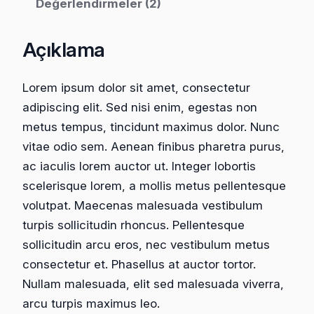
Değerlendirmeler (2)
q
u
Açıklama
a
m
Lorem ipsum dolor sit amet, consectetur
v
adipiscing elit. Sed nisi enim, egestas non
u
metus tempus, tincidunt maximus dolor. Nunc
l
vitae odio sem. Aenean finibus pharetra purus,
p
ac iaculis lorem auctor ut. Integer lobortis
u
scelerisque lorem, a mollis metus pellentesque
t
volutpat. Maecenas malesuada vestibulum
a
turpis sollicitudin rhoncus. Pellentesque
t
sollicitudin arcu eros, nec vestibulum metus
e
consectetur et. Phasellus at auctor tortor.
a
Nullam malesuada, elit sed malesuada viverra,
d
arcu turpis maximus leo.
e