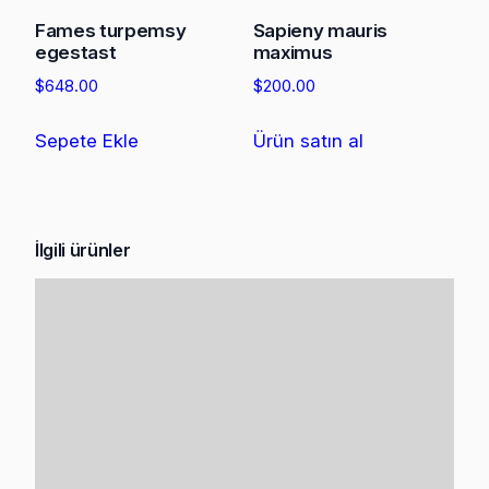
Fames turpemsy
Sapieny mauris
egestast
maximus
$
648.00
$
200.00
Sepete Ekle
Ürün satın al
İlgili ürünler