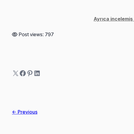
Ayrıca incelemiş
Post views:
797
X
Facebook
Pinterest
LinkedIn
← Previous