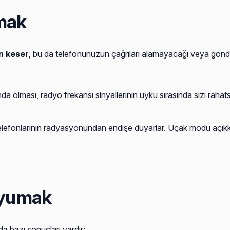
mak
 keser,
bu da telefonunuzun çağrıları alamayacağı veya gönd
lması, radyo frekansı sinyallerinin uyku sırasında sizi rahatsız
telefonlarının radyasyonundan endişe duyarlar. Uçak modu açıkk
Uyumak
 bazı sonuçları vardır: