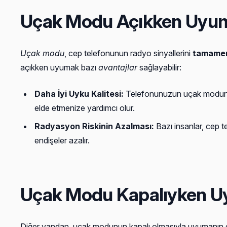
Uçak Modu Açıkken Uyu
Uçak modu
, cep telefonunun radyo sinyallerini
tamamen
açıkken uyumak bazı
avantajlar
sağlayabilir:
Daha İyi Uyku Kalitesi:
Telefonunuzun uçak modunda o
elde etmenize yardımcı olur.
Radyasyon Riskinin Azalması:
Bazı insanlar, cep 
endişeler azalır.
Uçak Modu Kapalıyken 
Diğer yandan, uçak modunun kapalı olmasıyla uyumanın da