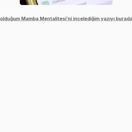
 olduğum Mamba Mentalitesi’ni incelediğim yazıyı buradan