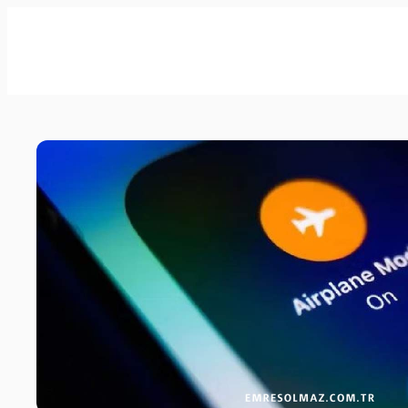
İçeriğe
geç