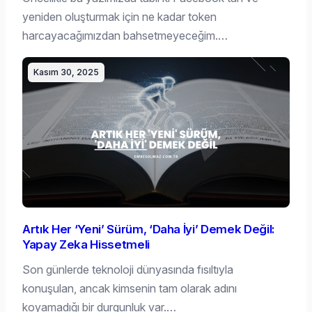
yeniden oluşturmak için ne kadar token
harcayacağımızdan bahsetmeyeceğim.…
Kasım 30, 2025
Artık Her ‘Yeni’ Sürüm, ‘Daha İyi’ Demek Değil:
Yapay Zeka Hissetmeli
Son günlerde teknoloji dünyasında fısıltıyla
konuşulan, ancak kimsenin tam olarak adını
koyamadığı bir durgunluk var.…