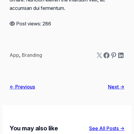
accumsan dui fermentum.
Post views:
286
X
Faceboo
Pintere
Linke
App
, 
Branding
← Previous
Next →
You may also like
See All Posts →