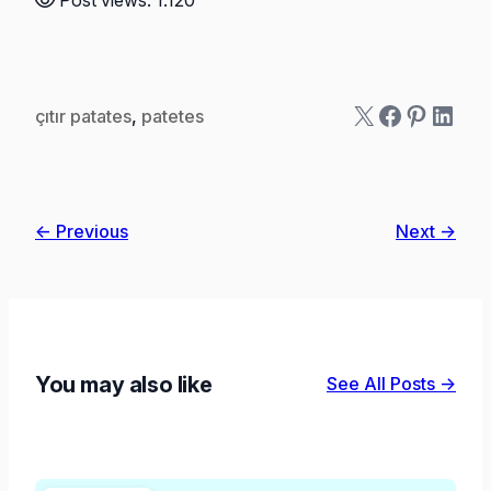
Post views:
1.120
X
Faceboo
Pintere
Linke
çıtır patates
, 
patetes
← Previous
Next →
You may also like
See All Posts →