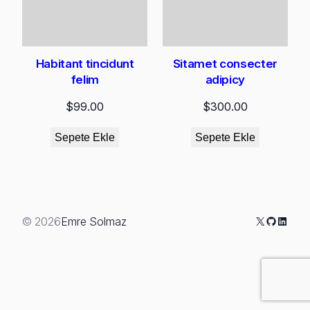
Habitant tincidunt
Sitamet consecter
felim
adipicy
$
99.00
$
300.00
Sepete Ekle
Sepete Ekle
X
GitHub
Linked
© 2026
Emre Solmaz