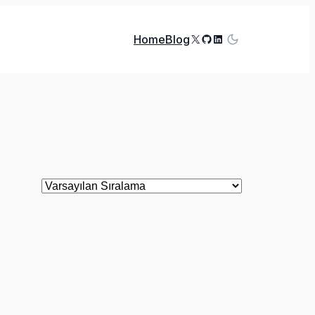
X
GitHub
LinkedIn
Home
Blog